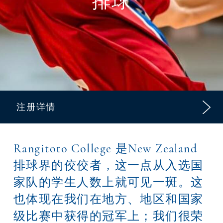
排球
注册详情
Rangitoto College 是New Zealand
排球界的佼佼者，这一点从入选国
家队的学生人数上就可见一斑。这
也体现在我们在地方、地区和国家
级比赛中获得的冠军上；我们很荣