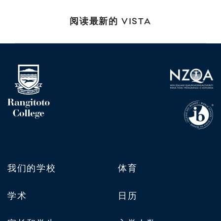
阅读最新的 VISTA
我们的学校
体育
学术
日历