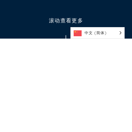
滚动查看更多
中文 (简体)
表演艺术
兰吉托托舞蹈部真正带来了世界一
流的体验。