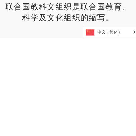
联合国教科文组织是联合国教育、
科学及文化组织的缩写。
中文 (简体)
教科文组织是联合国的一个专门机
构，致力于通过教育、科学、文化
和传播促进和平、可持续发展和文
化间对话。
其使命是通过知识和共同的价值观增强个人和