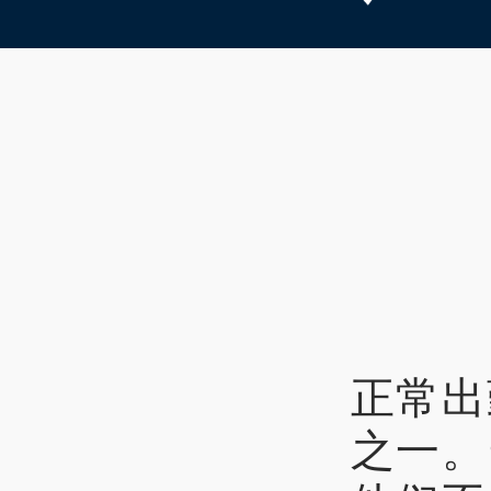
正常出
之一。