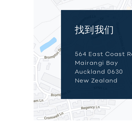
找到我们
564 East Coast 
Mairangi Bay
Auckland 0630
New Zealand