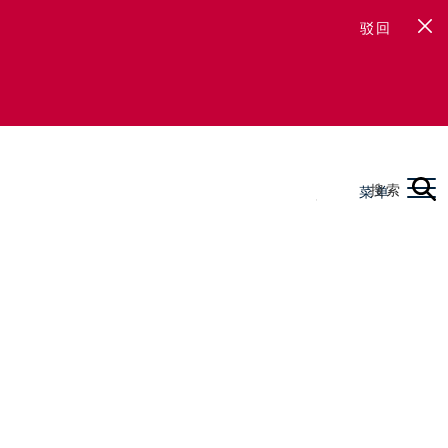
驳回
搜索
菜单