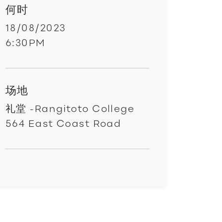
何时
18/08/2023
6:30PM
场地
礼堂 -Rangitoto College
564 East Coast Road